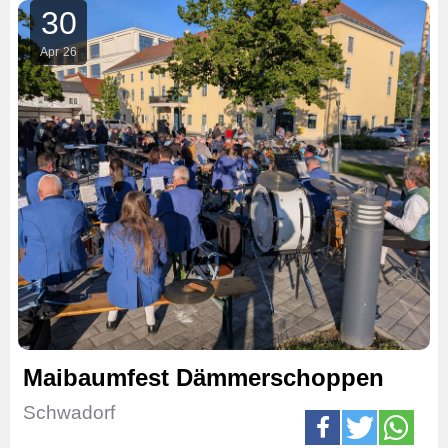
30
Apr
26
Maibaumfest Dämmerschoppen
Schwadorf