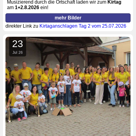
Musizierend durch die Ortschaft laden wir zum
Kirtag
am
1+2
.8.2026
ein!
mehr Bilder
direkter Link zu
Kirtaganschlagen Tag 2 vom 25.07.2026
23
Jul
26