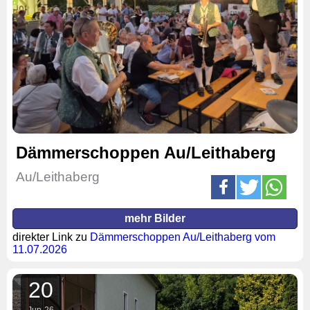
Dämmerschoppen Au/Leithaberg
Au/Leithaberg
mehr Bilder
direkter Link zu
Dämmerschoppen Au/Leithaberg vom
11.07.2026
20
Jun
26