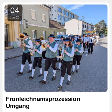
04
Jun
26
Fronleichnamsprozession
Umgang