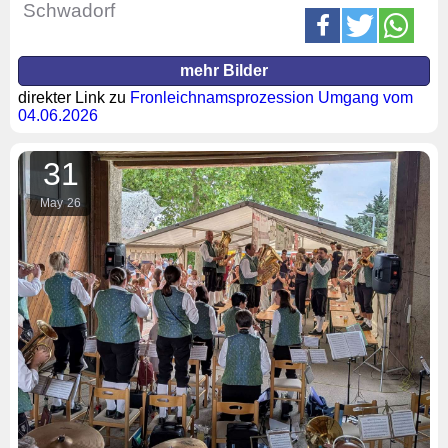
Schwadorf
mehr Bilder
direkter Link zu
Fronleichnamsprozession Umgang vom
04.06.2026
31
May
26