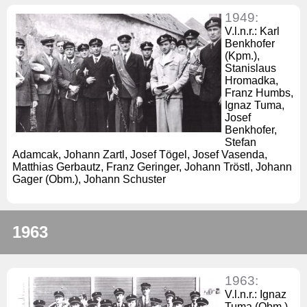
1949:
V.l.n.r.: Karl
Benkhofer
(Kpm.),
Stanislaus
Hromadka,
Franz Humbs,
Ignaz Tuma,
Josef
Benkhofer,
Stefan
Adamcak, Johann Zartl, Josef Tögel, Josef Vasenda,
Matthias Gerbautz, Franz Geringer, Johann Tröstl, Johann
Gager (Obm.), Johann Schuster
1963
1963:
V.l.n.r.: Ignaz
Tuma (Obm.),