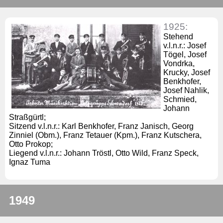
1925:
Stehend
v.l.n.r.: Josef
Tögel, Josef
Vondrka,
Krucky, Josef
Benkhofer,
Josef Nahlik,
Schmied,
Johann
Straßgürtl;
Sitzend v.l.n.r.: Karl Benkhofer, Franz Janisch, Georg
Zinniel (Obm.), Franz Tetauer (Kpm.), Franz Kutschera,
Otto Prokop;
Liegend v.l.n.r.: Johann Tröstl, Otto Wild, Franz Speck,
Ignaz Tuma
1949