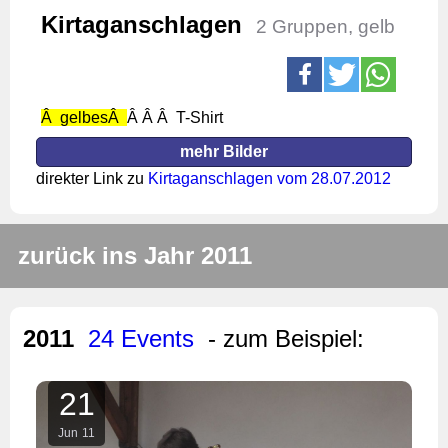
Kirtaganschlagen
2 Gruppen, gelb
Â gelbesÂ
Â Â Â T-Shirt
mehr Bilder
direkter Link zu
Kirtaganschlagen vom 28.07.2012
zurück ins Jahr 2011
2011
24 Events
- zum Beispiel:
21
Jun
11