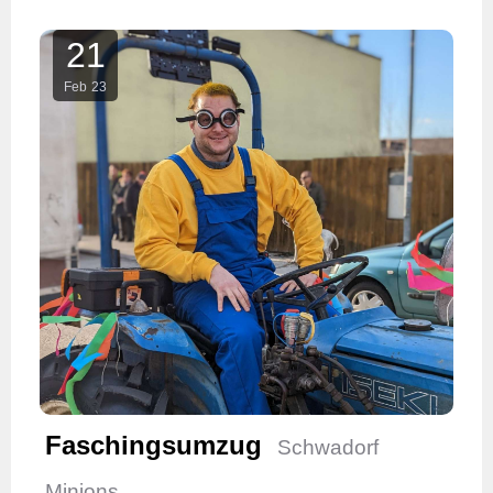
21
Feb
23
Faschingsumzug
Schwadorf
Minions