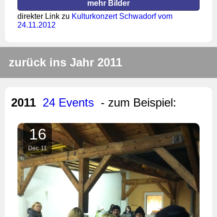
mehr Bilder
direkter Link zu
Kulturkonzert Schwadorf vom
24.11.2012
zurück ins Jahr 2011
2011
24 Events
- zum Beispiel:
16
Dec
11