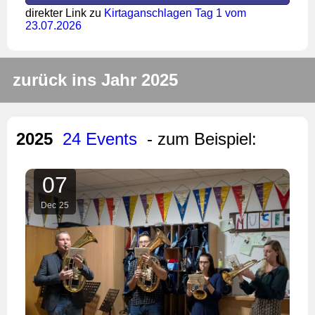
direkter Link zu
Kirtaganschlagen Tag 1 vom
23.07.2026
zurück ins Jahr 2025
2025
24 Events
- zum Beispiel:
07
Dec
25