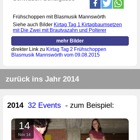
Frühschoppen mit Blasmusik Mannswörth
Siehe auch Bilder
Kirtag Tag 1 Kirtagbaumsetzen
mit Die Zwei mit Brautvazahn und Polterer
mehr Bilder
direkter Link zu
Kirtag Tag 2 Frühschoppen
Blasmusik Mannswörth vom 09.08.2015
zurück ins Jahr 2014
2014
32 Events
- zum Beispiel:
14
Nov
14