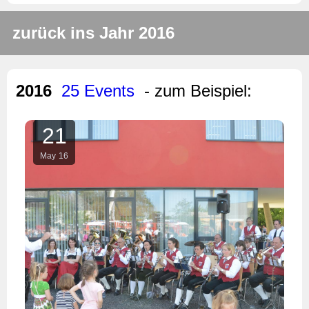
zurück ins Jahr 2016
2016
25 Events
- zum Beispiel:
21
May
16