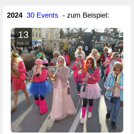
2024
30 Events
- zum Beispiel:
13
Feb
24