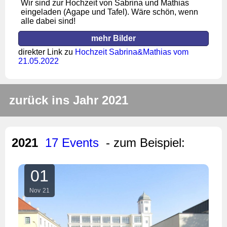
Wir sind zur Hochzeit von Sabrina und Mathias
eingeladen (Agape und Tafel). Wäre schön, wenn
alle dabei sind!
mehr Bilder
direkter Link zu
Hochzeit Sabrina&Mathias vom
21.05.2022
zurück ins Jahr 2021
2021
17 Events
- zum Beispiel:
01
Nov
21