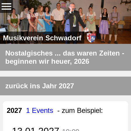
Musikverein Schwadorf
Nostalgisches ... das waren Zeiten -
beginnen wir heuer, 2026
zurück ins Jahr 2027
2027
1 Events
- zum Beispiel:
13.01.2027