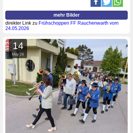
mehr Bilder
direkter Link zu
Frühschoppen FF Rauchenwarth vom
24.05.2026
14
May
26