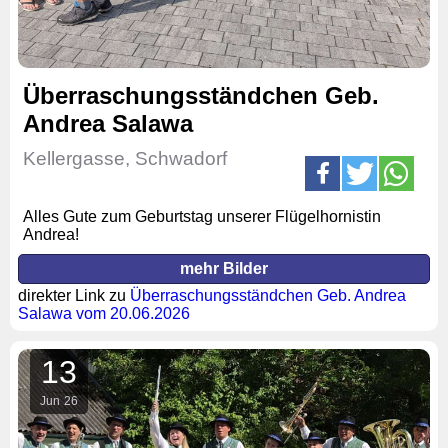
Überraschungsständchen Geb.
Andrea Salawa
Kellergasse, Schwadorf
Alles Gute zum Geburtstag unserer Flügelhornistin
Andrea!
mehr Bilder
direkter Link zu
Überraschungsständchen Geb. Andrea
Salawa vom 20.06.2026
13
Jun
26