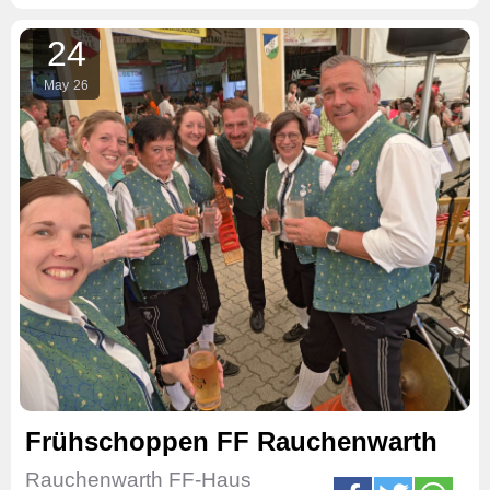
24
May
26
Frühschoppen FF Rauchenwarth
Rauchenwarth FF-Haus