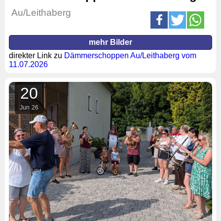
Au/Leithaberg
mehr Bilder
direkter Link zu
Dämmerschoppen Au/Leithaberg vom
11.07.2026
20
Jun
26