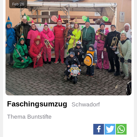
Feb
26
Faschingsumzug
Schwadorf
Thema Buntstifte