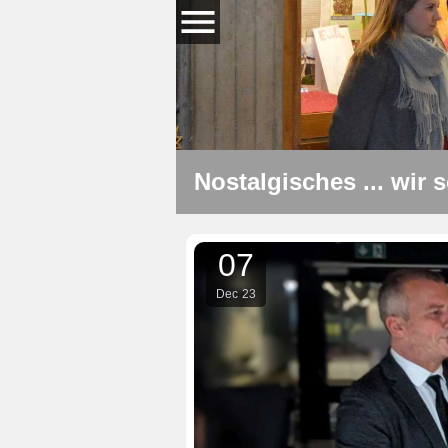
Nostalgisches ... wir 
07
Dec
23