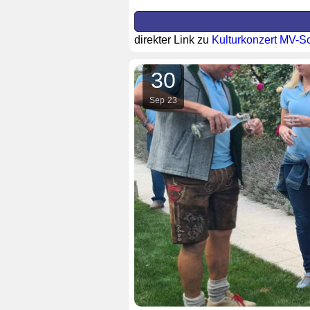
direkter Link zu
Kulturkonzert MV-S
30
Sep
23