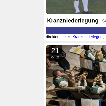
Kranzniederlegung
S
direkter Link zu
Kranzniederlegung
21
Oct
23