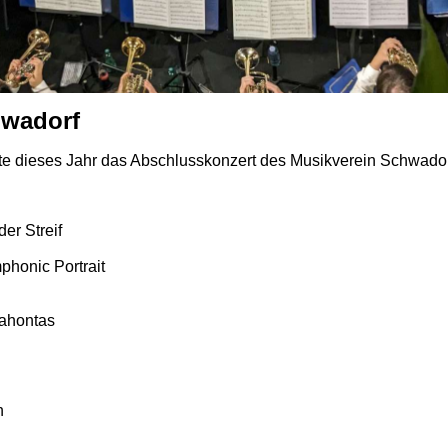
hwadorf
te dieses Jahr das Abschlusskonzert des Musikverein Schwador
er Streif
honic Portrait
cahontas
h