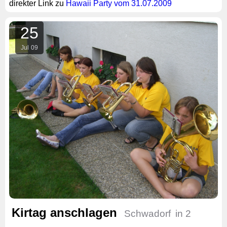
direkter Link zu
Hawaii Party vom 31.07.2009
25
Jul
09
Kirtag anschlagen
Schwadorf
in 2