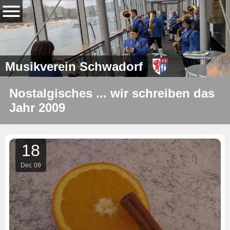
Musikverein Schwadorf
Nostalgisches ... wir schreiben das
Jahr 2009
18
Dec
09