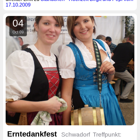
17.10.2009
04
Oct
09
Erntedankfest
Schwadorf
Treffpunkt: