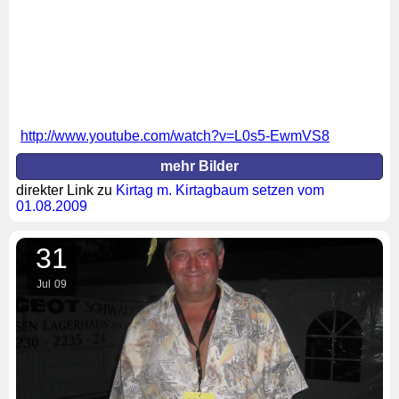
http://www.youtube.com/watch?v=L0s5-EwmVS8
mehr Bilder
direkter Link zu
Kirtag m. Kirtagbaum setzen vom
01.08.2009
31
Jul
09