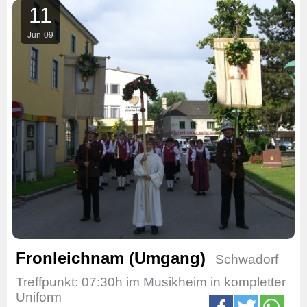
11
Jun
09
Fronleichnam (Umgang)
Schwadorf
Treffpunkt: 07:30h im Musikheim in kompletter
Uniform