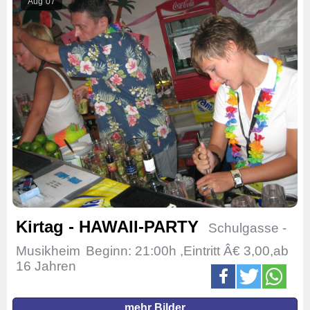
Aug
07
Kirtag - HAWAII-PARTY
Schulgasse -
Musikheim
Beginn: 21:00h ,Eintritt Â€ 3,00,ab
16 Jahren
mehr Bilder