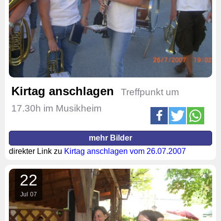
Kirtag anschlagen
Treffpunkt um
17.30h im Musikheim
mehr Bilder
direkter Link zu
Kirtag anschlagen vom 26.07.2007
22
Jul
07