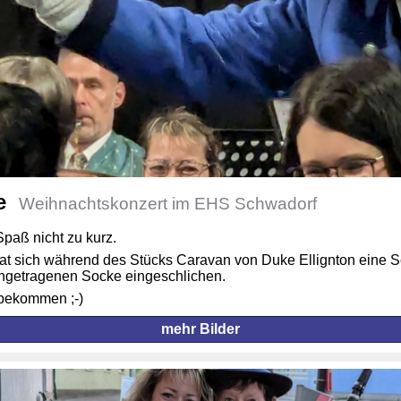
e
Weihnachtskonzert im EHS Schwadorf
paß nicht zu kurz.
t sich während des Stücks Caravan von Duke Ellignton eine Sc
ngetragenen Socke eingeschlichen.
tbekommen ;-)
mehr Bilder