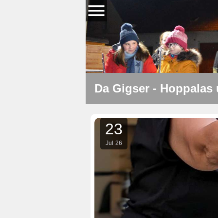
Da Gigser - Hoppalas
23
Jul
26