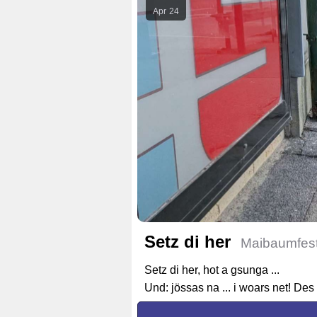
Apr
24
Setz di her
Maibaumfest
Setz di her, hot a gsunga ...
Und: jössas na ... i woars net! Des 