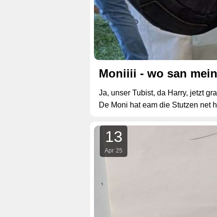
Moniiii - wo san mei
Ja, unser Tubist, da Harry, jetzt g
De Moni hat eam die Stutzen net he
13
Apr
25