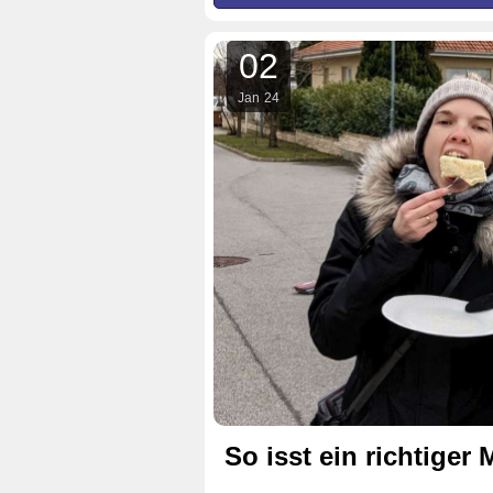
02
Jan
24
So isst ein richtiger