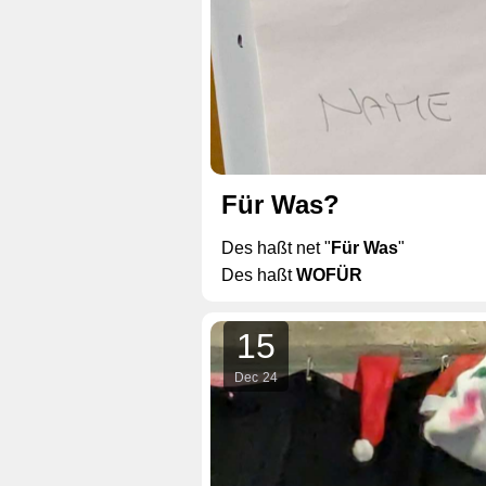
Für Was?
Des haßt net "
Für Was
"
Des haßt
WOFÜR
15
Dec
24