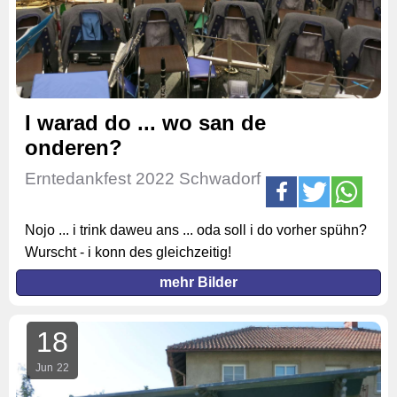
I warad do ... wo san de
onderen?
Erntedankfest 2022 Schwadorf
Nojo ... i trink daweu ans ... oda soll i do vorher spühn?
Wurscht - i konn des gleichzeitig!
mehr Bilder
18
Jun
22