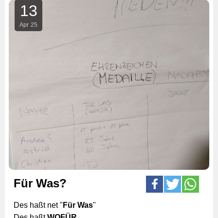
13
Apr
25
Für Was?
Des haßt net "
Für Was
"
Des haßt
WOFÜR