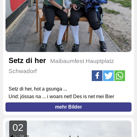
Setz di her
Maibaumfest Hauptplatz
Schwadorf
Setz di her, hot a gsunga ...
Und: jössas na ... i woars net! Des is net mei Bier
mehr Bilder
02
Jan
24