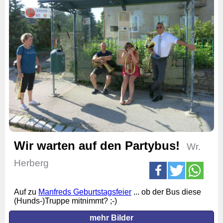
Wir warten auf den Partybus!
Wr.
Herberg
Auf zu
Manfreds Geburtstagsfeier
... ob der Bus diese
(Hunds-)Truppe mitnimmt? ;-)
mehr Bilder