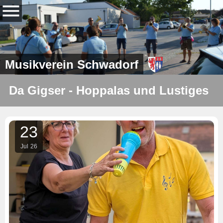
Musikverein Schwadorf
Da Gigser - Hoppalas und Lustiges
23
Jul
26