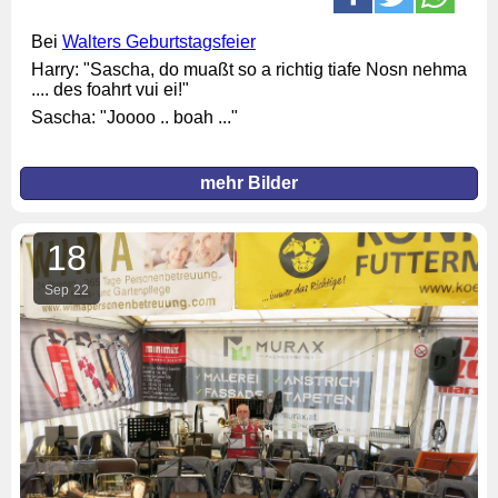
Bei
Walters Geburtstagsfeier
Harry: "Sascha, do muaßt so a richtig tiafe Nosn nehma
.... des foahrt vui ei!"
Sascha: "Joooo .. boah ..."
mehr Bilder
18
Sep
22