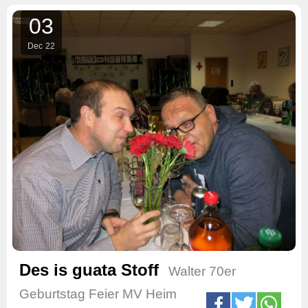
03
Dec
22
Des is guata Stoff
Walter 70er
Geburtstag Feier MV Heim