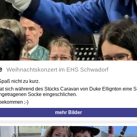
e
Weihnachtskonzert im EHS Schwadorf
paß nicht zu kurz.
t sich während des Stücks Caravan von Duke Ellignton eine Sc
ngetragenen Socke eingeschlichen.
tbekommen ;-)
mehr Bilder