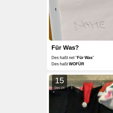
Für Was?
Des haßt net "
Für Was
"
Des haßt
WOFÜR
15
Dec
24