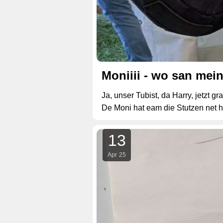
Moniiii - wo san mei
Ja, unser Tubist, da Harry, jetzt g
De Moni hat eam die Stutzen net he
13
Apr
25