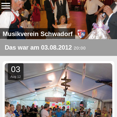
Musikverein Schwadorf
Das war am 03.08.2012
20:00
03
Aug
12