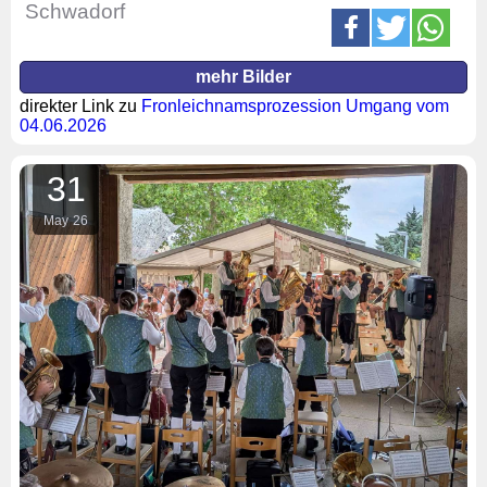
Schwadorf
mehr Bilder
direkter Link zu
Fronleichnamsprozession Umgang vom
04.06.2026
31
May
26