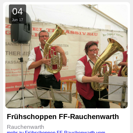
04
Jun
17
Frühschoppen FF-Rauchenwarth
Rauchenwarth
mehr zu Frühschoppen FF-Rauchenwarth vom