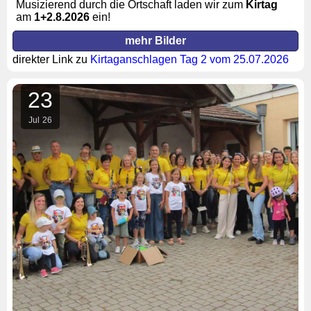
Musizierend durch die Ortschaft laden wir zum
Kirtag
am
1+2
.8.2026
ein!
mehr Bilder
direkter Link zu
Kirtaganschlagen Tag 2 vom 25.07.2026
23
Jul
26