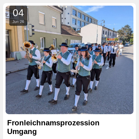
04
Jun
26
Fronleichnamsprozession
Umgang