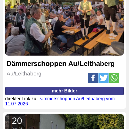
Dämmerschoppen Au/Leithaberg
Au/Leithaberg
mehr Bilder
direkter Link zu
Dämmerschoppen Au/Leithaberg vom
11.07.2026
20
Jun
26