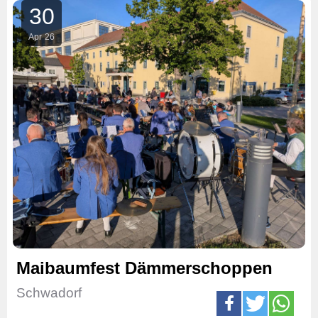
30
Apr
26
Maibaumfest Dämmerschoppen
Schwadorf